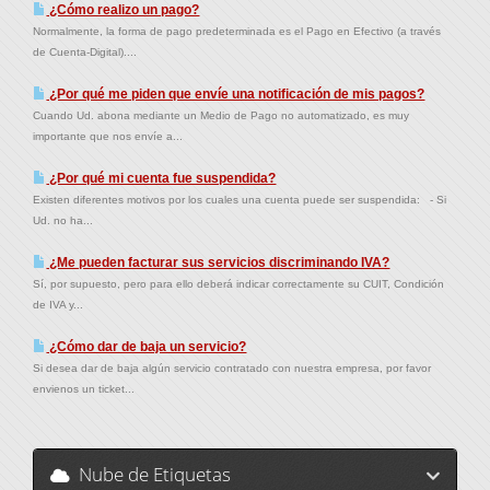
¿Cómo realizo un pago?
Normalmente, la forma de pago predeterminada es el Pago en Efectivo (a través
de Cuenta-Digital)....
¿Por qué me piden que envíe una notificación de mis pagos?
Cuando Ud. abona mediante un Medio de Pago no automatizado, es muy
importante que nos envíe a...
¿Por qué mi cuenta fue suspendida?
Existen diferentes motivos por los cuales una cuenta puede ser suspendida: - Si
Ud. no ha...
¿Me pueden facturar sus servicios discriminando IVA?
Sí, por supuesto, pero para ello deberá indicar correctamente su CUIT, Condición
de IVA y...
¿Cómo dar de baja un servicio?
Si desea dar de baja algún servicio contratado con nuestra empresa, por favor
envienos un ticket...
Nube de Etiquetas