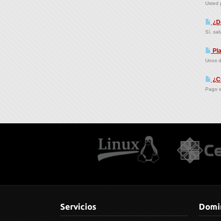
Usted 
¿De
Sí, sal
Pla
Unos d
¿Cu
Pago en
Servicios
Domi