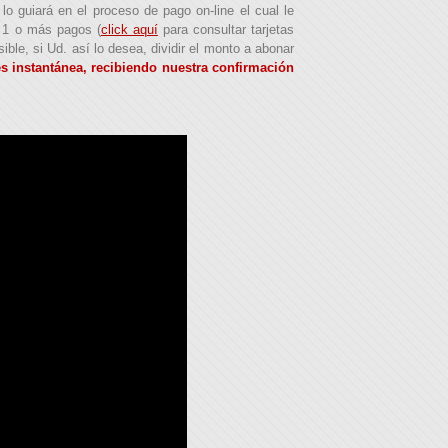
o guiará en el proceso de pago on-line el cual le
n 1 o más pagos (
click aquí
para consultar tarjetas
le, si Ud. así lo desea, dividir el monto a abonar
s instantánea, recibiendo nuestra confirmación