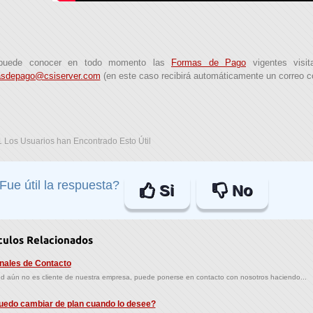
puede conocer en todo momento las
Formas de Pago
vigentes visit
asdepago@csiserver.com
(en este caso recibirá automáticamente un correo con
 Los Usuarios han Encontrado Esto Útil
Fue útil la respuesta?
Si
No
culos Relacionados
ales de Contacto
ed aún no es cliente de nuestra empresa, puede ponerse en contacto con nosotros haciendo...
edo cambiar de plan cuando lo desee?