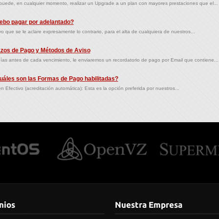
puede, en cualquier momento, realizar un Upgrade a un plan con mayores prestaciones que el...
bo pagar por adelantado?
vo que se le aclare expresamente lo contrario, para el alta de cualquiera de nuestros...
zos de Pago y Métodos de Aviso
ías antes de cada vencimiento, le enviaremos un recordatorio de pago por Email que contiene...
áles son las Formas de Pago habilitadas?
 Efectivo (acreditación automática): Esta es la opción preferida por nuestros...
nios
Nuestra Empresa