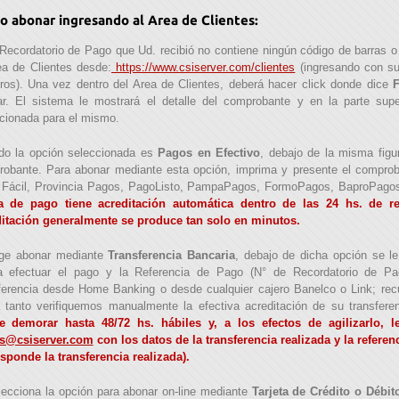
 abonar ingresando al Area de Clientes:
 Recordatorio de Pago que Ud. recibió no contiene ningún código de barras o 
ea de Clientes desde:
https://www.csiserver.com/clientes
(ingresando con su
ros). Una vez dentro del Area de Clientes, deberá hacer click donde dice
r. El sistema le mostrará el detalle del comprobante y en la parte supe
cionada para el mismo.
do la opción seleccionada es
Pagos en Efectivo
, debajo de la misma figu
obante. Para abonar mediante esta opción, imprima y presente el comproba
Fácil, Provincia Pagos, PagoListo, PampaPagos, FormoPagos, BaproPagos,
a de pago tiene acreditación automática dentro de las 24 hs. de re
itación generalmente se produce tan solo en minutos.
ige abonar mediante
Transferencia Bancaria
, debajo de dicha opción se l
a efectuar el pago y la Referencia de Pago (N° de Recordatorio de Pag
ferencia desde Home Banking o desde cualquier cajero Banelco o Link; re
 tanto verifiquemos manualmente la efectiva acreditación de su transfere
e demorar hasta 48/72 hs. hábiles y, a los efectos de agilizarlo,
s@csiserver.com
con los datos de la transferencia realizada y la refere
sponde la transferencia realizada).
lecciona la opción para abonar on-line mediante
Tarjeta de Crédito o Débit