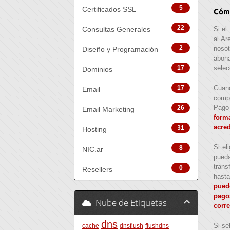
5
Certificados SSL
Cómo
22
Si el
Consultas Generales
al Ar
2
nosot
Diseño y Programación
abona
17
selec
Dominios
17
Cuan
Email
compr
Pago 
26
Email Marketing
form
acred
31
Hosting
Si el
8
NIC.ar
pued
trans
0
Resellers
hasta
pued
pago
Nube de Etiquetas
corre
dns
Si se
cache
dnsflush
flushdns