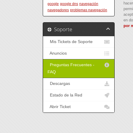
hacer
google
google dns
navegación
permi
navegadores
problemas navegación
acept
en do
por m
Soporte
Mis Tickets de Soporte
Anuncios
Preguntas Frecuentes -
FAQ
Descargas
Estado de la Red
Abrir Ticket