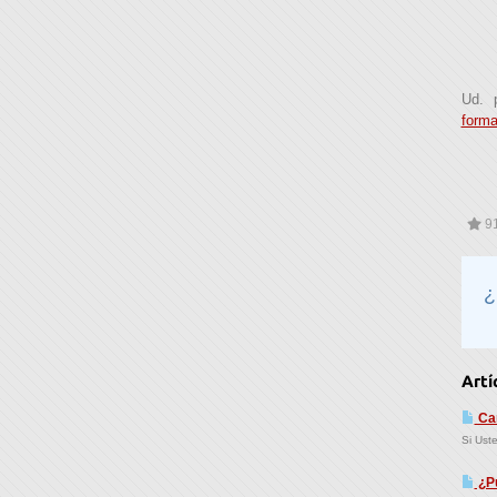
Ud. 
form
91
¿
Artí
Can
Si Ust
¿Pu