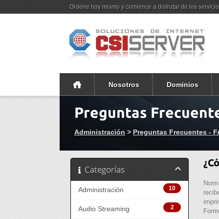
Ordene hoy mismo y comience a disfrutar de los servici
Nosotros
Dominios
Preguntas Frecuente
Administración
>
Preguntas Frecuentes - 
¿Có
Categorías
Norm
10
Administración
recib
impri
2
Audio Streaming
Formo