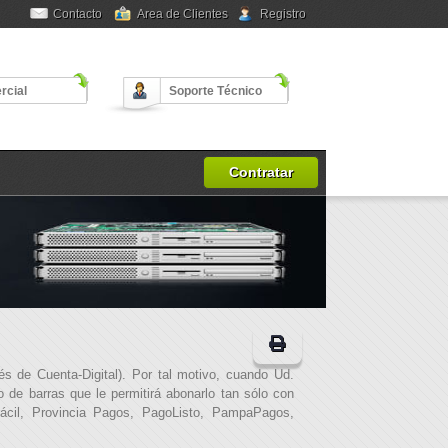
Contacto
Area de Clientes
Registro
rcial
Soporte Técnico
Contratar
és de Cuenta-Digital). Por tal motivo, cuando Ud.
 de barras que le permitirá abonarlo tan sólo con
Fácil, Provincia Pagos, PagoListo, PampaPagos,