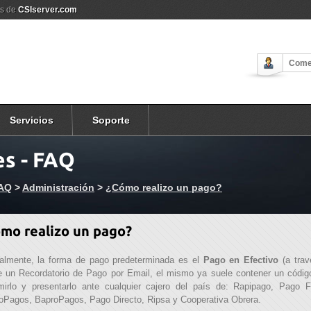
os de
CSIserver.com
Come
Servicios
Soporte
s - FAQ
FAQ
>
Administración
>
¿Cómo realizo un pago?
mo realizo un pago?
almente, la forma de pago predeterminada es el
Pago en Efectivo
(a trav
e un Recordatorio de Pago por Email, el mismo ya suele contener un código
mirlo y presentarlo ante cualquier cajero del país de: Rapipago, Pago 
Pagos, BaproPagos, Pago Directo, Ripsa y Cooperativa Obrera.