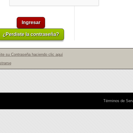
¿Perdiste la contraseña?
cite su Contraseña haciendo clic aquí
strarse
Términos de Serv