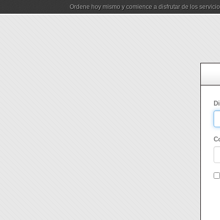
Ordene hoy mismo y comience a disfrutar de los servici
D
C