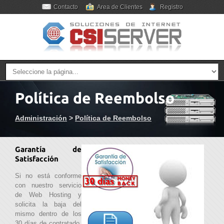
Contacto
Area de Clientes
Registro
Política de Reembolso
Administración
>
Política de Reembolso
Garantía de
Satisfacción
Si no está conforme
con nuestro servicio
de Web Hosting y
solicita la baja del
mismo dentro de los
30 días de contratado,